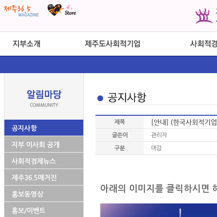
[안내] (한국사회적기업진
제목
공지사항
글쓴이
관리자
지부 이사회 공개
구분
마감
사회적경제뉴스
제주36.5매거진
아래의 이미지를 클릭하시면 
홍보동영상
홍보/이벤트