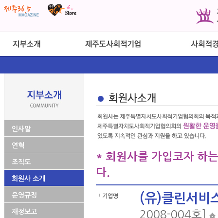
인사말
연혁
* 회원사를 가입코자 하
조직도
다.
회원사 소개
운영규정
(유)클린서비
기업명
재정보고
2008-004호]