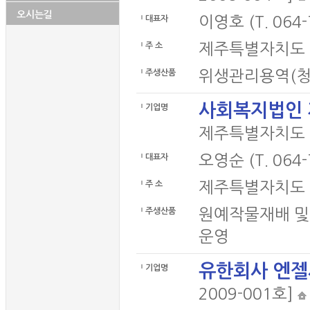
오시는길
이영호 (T. 064-
대표자
제주특별자치도 
주 소
위생관리용역(청소
주생산품
사회복지법인
기업명
제주특별자치도 제
오영순 (T. 064-
대표자
제주특별자치도 
주 소
원예작물재배 및
주생산품
운영
유한회사 엔
기업명
2009-001호]