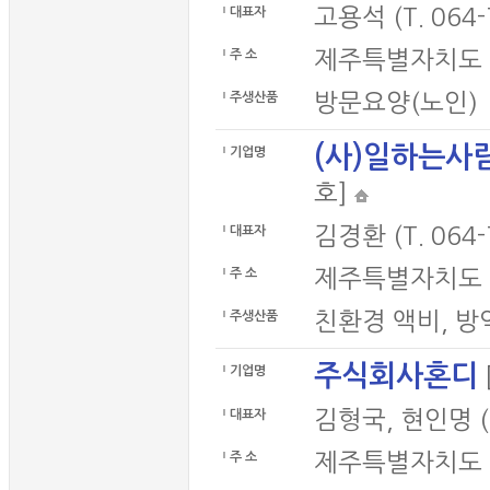
고용석 (T. 064-
대표자
제주특별자치도 
주 소
방문요양(노인)
주생산품
(사)일하는사
기업명
호]
김경환 (T. 064-
대표자
제주특별자치도 서
주 소
친환경 액비, 방
주생산품
주식회사혼디
기업명
김형국, 현인명 (T
대표자
제주특별자치도 제
주 소