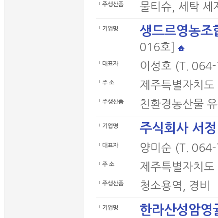
물티슈, 세탁 세
주생산품
생드르영농조
기업명
016호]
이성호 (T. 064-
대표자
제주특별자치도 제
주 소
친환경농산물 유
주생산품
주식회사 서정
기업명
양미순 (T. 064-
대표자
제주특별자치도 제
주 소
청소용역, 경비
주생산품
한라산성암영
기업명