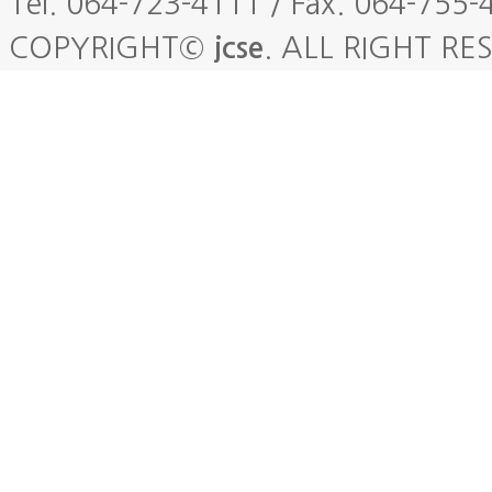
Tel. 064-723-4111 / Fax. 064-755-
COPYRIGHT©
jcse
. ALL RIGHT RE