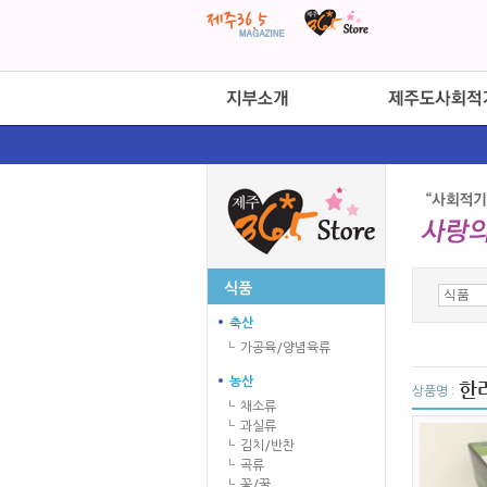
식품
축산
가공육/양념육류
농산
한라
상품명 :
채소류
과실류
김치/반찬
곡류
꽃/꿀