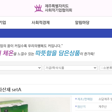
산채 setA
제조/판매원
소담제주 
원산지
제주산