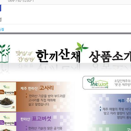
064-792-3280-1
특징
도소매, 작물재배, 생산, 유통 및 가공,제조
성명 :
전화 : 064-792-3280-1
이메일 :