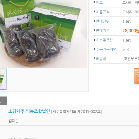
원료
고사리, 
제품규격
고사리, 80
판매단위
1 set
28,000
판매가격
최소주문량
1 set
주문가능지역
전국
배송비
[조건부무료
소담제주 영농조합법인
[제주특별자치도 제2015-002호]
김미순