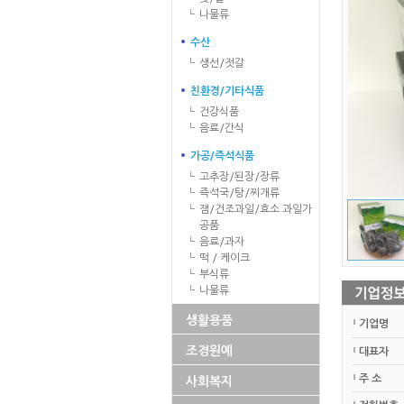
나물류
수산
생선/젓갈
친환경/기타식품
건강식품
음료/간식
가공/즉석식품
고추장/된장/장류
즉석국/탕/찌개류
잼/건조과일/효소 과일가
공품
음료/과자
떡 / 케이크
부식류
나물류
생활용품
기업명
조경원예
대표자
주 소
사회복지