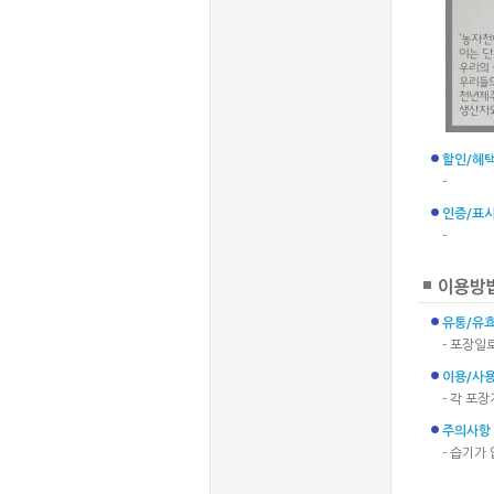
할인/혜
-
인증/표
-
유통/유
- 포장일
이용/사용
- 각 포
주의사항
- 습기가