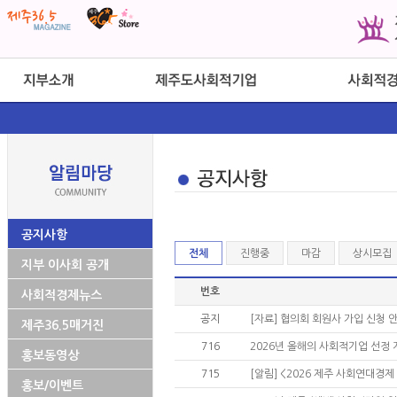
공지사항
전체
진행중
마감
상시모집
지부 이사회 공개
번호
사회적경제뉴스
공지
[자료] 협의회 회원사 가입 신청 
제주36.5매거진
716
2026년 올해의 사회적기업 선정 계획
홍보동영상
715
[알림] <2026 제주 사회연대경
홍보/이벤트