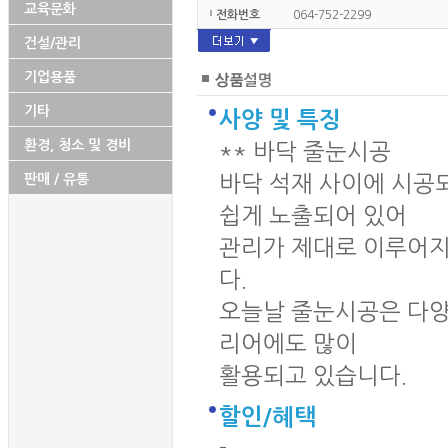
교육문화
전화번호
064-752-2299
건설/관리
팩스번호
대표메일
기업용품
홈페이지
http://www.elin.or.kr
기타
사양 및 특징
주생산품
숙박 여행 청소용역사업
환경, 청소 및 경비
** 바닥 줄눈시공
판매담당
성명 :
판매 / 유통
바닥 석재 사이에 시공
전화 : 064-752-2299
이메일 :
쉽게 노출되어 있어
관리가 제대로 이루어지질
다.
오늘날 줄눈시공은 다양
리어에도 많이
활용되고 있습니다.
할인/혜택