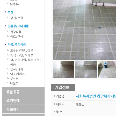
나물류
수산
생선/젓갈
친환경/기타식품
건강식품
음료/간식
가공/즉석식품
고추장/된장/장류
즉석국/탕/찌개류
잼/건조과일/효소 과일가
공품
음료/과자
떡 / 케이크
부식류
나물류
생활용품
사회복지법인 창암복지재단
기업명
조경원예
대표자
한봉금
사회복지
주 소