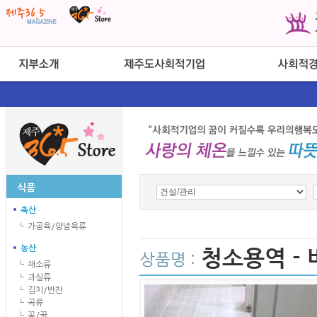
식품
축산
가공육/양념육류
농산
청소용역 -
상품명 :
채소류
과실류
김치/반찬
곡류
꽃/꿀