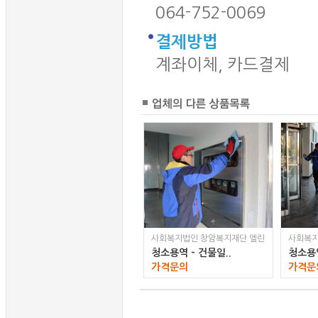
064-752-0069
결제방법
계좌이체, 카드결제
사회복지법인 창암복지재단 엘린
사회복지
청소용역 - 건물일..
청소용역
가격문의
가격문